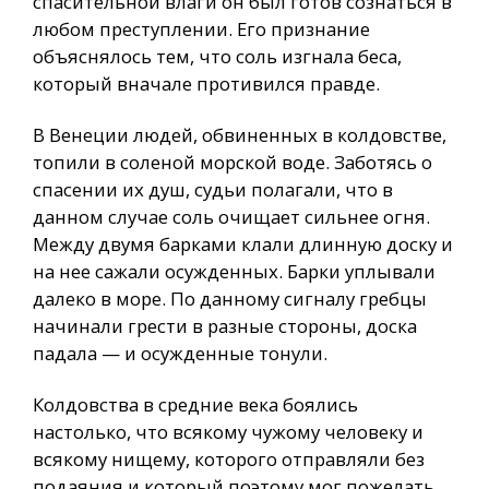
спасительной влаги он был готов сознаться в
любом преступлении. Его признание
объяснялось тем, что соль изгнала беса,
который вначале противился правде.
В Венеции людей, обвиненных в колдовстве,
топили в соленой морской воде. Заботясь о
спасении их душ, судьи полагали, что в
данном случае соль очищает сильнее огня.
Между двумя барками клали длинную доску и
на нее сажали осужденных. Барки уплывали
далеко в море. По данному сигналу гребцы
начинали грести в разные стороны, доска
падала — и осужденные тонули.
Колдовства в средние века боялись
настолько, что всякому чужому человеку и
всякому нищему, которого отправляли без
подаяния и который поэтому мог пожелать