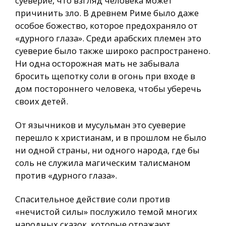
суеверие, что взгляд человека может
причинить зло. В древнем Риме было даже
особое божество, которое предохраняло от
«дурного глаза». Среди арабских племен это
суеверие было также широко распространено.
Ни одна осторожная мать не забывала
бросить щепотку соли в огонь при входе в
дом постороннего человека, чтобы уберечь
своих детей.
От язычников и мусульман это суеверие
перешло к христианам, и в прошлом не было
ни одной страны, ни одного народа, где бы
соль не служила магическим талисманом
против «дурного глаза».
Спасительное действие соли против
«нечистой силы» послужило темой многих
народных сказок, которые отражают