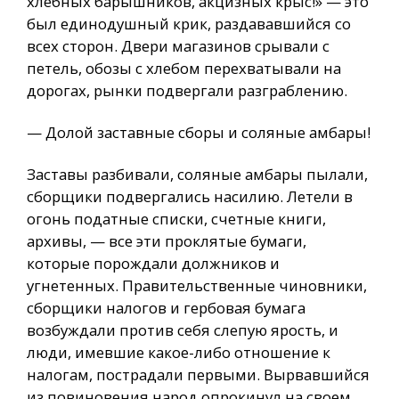
хлебных барышников, акцизных крыс!» — это
был единодушный крик, раздававшийся со
всех сторон. Двери магазинов срывали с
петель, обозы с хлебом перехватывали на
дорогах, рынки подвергали разграблению.
— Долой заставные сборы и соляные амбары!
Заставы разбивали, соляные амбары пылали,
сборщики подвергались насилию. Летели в
огонь податные списки, счетные книги,
архивы, — все эти проклятые бумаги,
которые порождали должников и
угнетенных. Правительственные чиновники,
сборщики налогов и гербовая бумага
возбуждали против себя слепую ярость, и
люди, имевшие какое-либо отношение к
налогам, пострадали первыми. Вырвавшийся
из повиновения народ опрокинул на своем